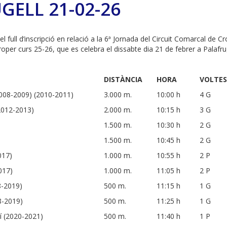
GELL 21-02-26
 el full d’inscripció en relació a la 6ª Jornada del Circuit Comarcal de
per curs 25-26, que es celebra el dissabte dia 21 de febrer a Palafrug
DISTÀNCIA
HORA
VOLTES
(2008-2009) (2010-2011)
3.000 m.
10:00 h
4 G
(2012-2013)
2.000 m.
10:15 h
3 G
1.500 m.
10:30 h
2 G
)
1.500 m.
10:45 h
2 G
017)
1.000 m.
10:55 h
2 P
017)
1.000 m.
11:05 h
2 P
8-2019)
500 m.
11:15 h
1 G
8-2019)
500 m.
11:25 h
1 G
í (2020-2021)
500 m.
11:40 h
1 P