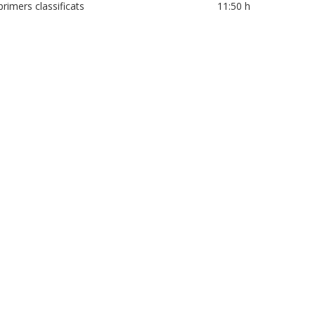
rimers classificats
11:50 h