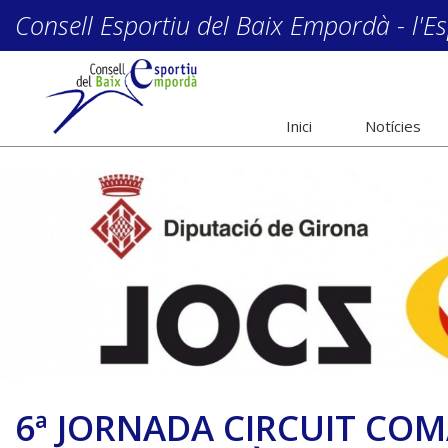
Consell Esportiu del Baix Empordà - l'Es
Inici
Notícies
6ª JORNADA CIRCUIT COM