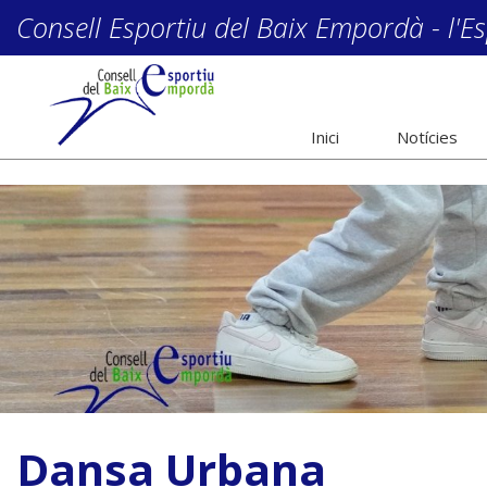
Consell Esportiu del Baix Empordà - l'Es
Inici
Notícies
Dansa Urbana