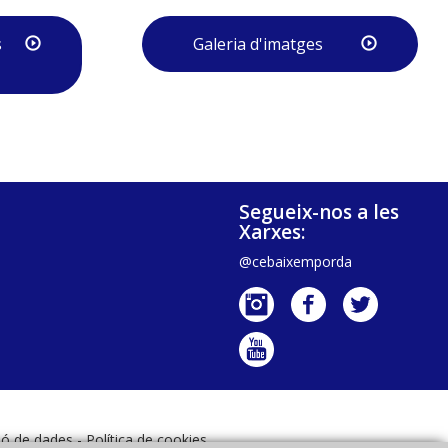
s
Galeria d'imatges
Segueix-nos a les
Xarxes:
@cebaixemporda
ció de dades
-
Política de cookies