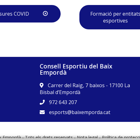
sures COVID
Formació per entitat
esportives
Consell Esportiu del Baix
Empordà
Carrer del Raig, 7 baixos - 17100 La
Bisbal d’Empordà
972 643 207
esports@baixemporda.cat
x Empordà - Tots els drets reservats -
Nota legal
-
Política de protec