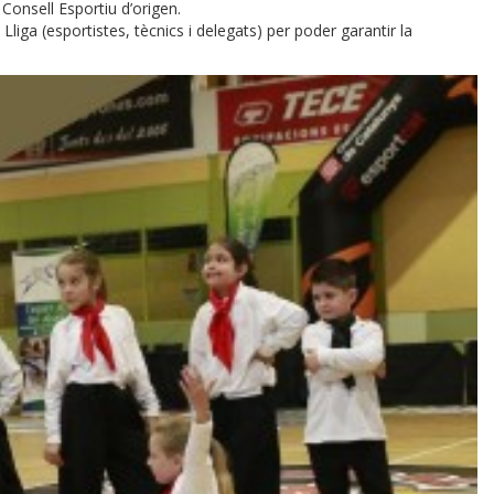
l Consell Esportiu d’origen.
Lliga (esportistes, tècnics i delegats) per poder garantir la