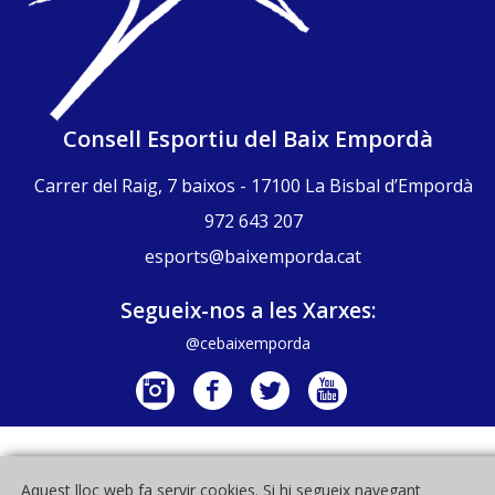
Consell Esportiu del Baix Empordà
Carrer del Raig, 7 baixos - 17100 La Bisbal d’Empordà
972 643 207
esports@baixemporda.cat
Segueix-nos a les Xarxes:
@cebaixemporda
© 2021 Consell Esportiu del Baix Empordà - Tots els drets reservats
Aquest lloc web fa servir cookies. Si hi segueix navegant