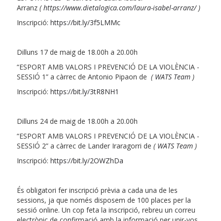
Arranz
(
https://www.dietalogica.com/laura-isabel-arranz/
)
Inscripció:
https://bit.ly/3f5LMMc
Dilluns 17 de maig de 18.00h a 20.00h
“ESPORT AMB VALORS I PREVENCIÓ DE LA VIOLÈNCIA -
SESSIÓ 1” a càrrec de Antonio Pipaon de
(
WATS Team
)
Inscripció:
https://bit.ly/3tR8NH1
Dilluns 24 de maig de 18.00h a 20.00h
“ESPORT AMB VALORS I PREVENCIÓ DE LA VIOLÈNCIA -
SESSIÓ 2” a càrrec de Lander Iraragorri de
(
WATS Team
)
Inscripció:
https://bit.ly/2OWZhDa
És obligatori fer inscripció prèvia a cada una de les
sessions, ja que només disposem de 100 places per la
sessió online. Un cop feta la inscripció, rebreu un correu
electrònic de confirmació amb la informació per unir-vos