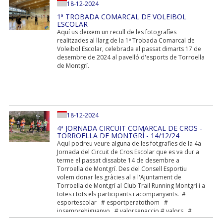
18-12-2024
1ª TROBADA COMARCAL DE VOLEIBOL
ESCOLAR
Aquí us deixem un recull de les fotografíes
realitzades al llarg de la 1ª Trobada Comarcal de
Voleibol Escolar, celebrada el passat dimarts 17 de
desembre de 2024 al pavelló d'esports de Torroella
de Montgrí.
18-12-2024
4ª JORNADA CIRCUIT COMARCAL DE CROS -
TORROELLA DE MONTGRÍ - 14/12/24
Aquí podreu veure alguna de les fotgrafies de la 4a
Jornada del Circuit de Cros Escolar que es va dur a
terme el passat dissabte 14 de desembre a
Torroella de Montgrí. Des del Consell Esportiu
volem donar les gràcies al a l'Ajuntament de
Torroella de Montgrí al Club Trail Running Montgrí i a
totes i tots els participants i acompanyants. #
esportescolar # esportperatothom #
josemprehiguanyo # valorsenaccio # valors #
consellsesportius