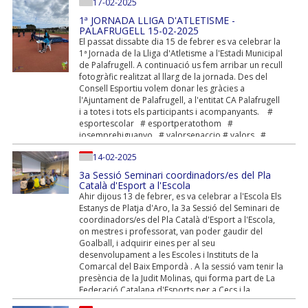
josemprehiguanyo # valorsenaccio #...
17-02-2025
1ª JORNADA LLIGA D'ATLETISME -
PALAFRUGELL 15-02-2025
El passat dissabte dia 15 de febrer es va celebrar la
1ª Jornada de la Lliga d'Atletisme a l'Estadi Municipal
de Palafrugell. A continuació us fem arribar un recull
fotogràfic realitzat al llarg de la jornada. Des del
Consell Esportiu volem donar les gràcies a
l'Ajuntament de Palafrugell, a l'entitat CA Palafrugell
i a totes i tots els participants i acompanyants. #
esportescolar # esportperatothom #
josemprehiguanyo # valorsenaccio # valors #
consellsesportius
14-02-2025
3a Sessió Seminari coordinadors/es del Pla
Català d'Esport a l'Escola
Ahir dijous 13 de febrer, es va celebrar a l'Escola Els
Estanys de Platja d'Aro, la 3a Sessió del Seminari de
coordinadors/es del Pla Català d'Esport a l'Escola,
on mestres i professorat, van poder gaudir del
Goalball, i adquirir eines per al seu
desenvolupament a les Escoles i Instituts de la
Comarcal del Baix Empordà . A la sessió vam tenir la
presència de la Judit Molinas, qui forma part de La
Federació Catalana d'Esports per a Cecs i la
persona encarragada de transmetre les eines