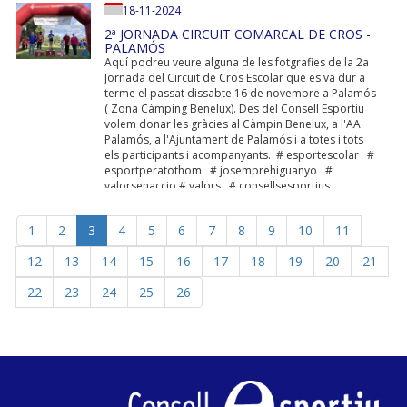
18-11-2024
2ª JORNADA CIRCUIT COMARCAL DE CROS -
PALAMÓS
Aquí podreu veure alguna de les fotgrafies de la 2a
Jornada del Circuit de Cros Escolar que es va dur a
terme el passat dissabte 16 de novembre a Palamós
( Zona Càmping Benelux). Des del Consell Esportiu
volem donar les gràcies al Càmpin Benelux, a l'AA
Palamós, a l'Ajuntament de Palamós i a totes i tots
els participants i acompanyants. # esportescolar #
esportperatothom # josemprehiguanyo #
valorsenaccio # valors # consellsesportius
1
2
3
4
5
6
7
8
9
10
11
12
13
14
15
16
17
18
19
20
21
22
23
24
25
26