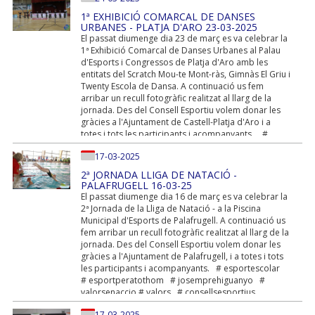
1ª EXHIBICIÓ COMARCAL DE DANSES
URBANES - PLATJA D'ARO 23-03-2025
El passat diumenge dia 23 de març es va celebrar la
1ª Exhibició Comarcal de Danses Urbanes al Palau
d'Esports i Congressos de Platja d'Aro amb les
entitats del Scratch Mou-te Mont-ràs, Gimnàs El Griu i
Twenty Escola de Dansa. A continuació us fem
arribar un recull fotogràfic realitzat al llarg de la
jornada. Des del Consell Esportiu volem donar les
gràcies a l'Ajuntament de Castell-Platja d'Aro i a
totes i tots les participants i acompanyants. #
esportescolar # esportperatothom #...
17-03-2025
2ª JORNADA LLIGA DE NATACIÓ -
PALAFRUGELL 16-03-25
El passat diumenge dia 16 de març es va celebrar la
2ª Jornada de la Lliga de Natació - a la Piscina
Municipal d'Esports de Palafrugell. A continuació us
fem arribar un recull fotogràfic realitzat al llarg de la
jornada. Des del Consell Esportiu volem donar les
gràcies a l'Ajuntament de Palafrugell, i a totes i tots
les participants i acompanyants. # esportescolar
# esportperatothom # josemprehiguanyo #
valorsenaccio # valors # consellsesportius
17-03-2025