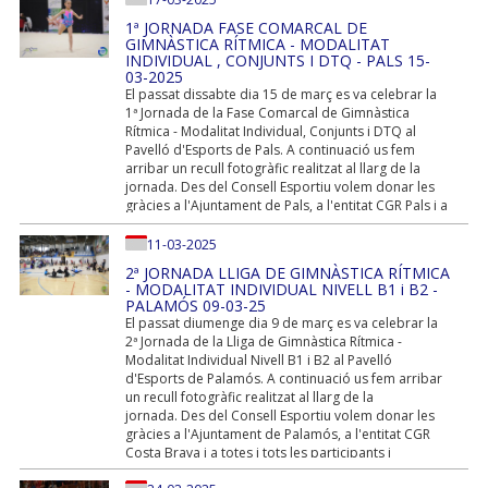
1ª JORNADA FASE COMARCAL DE
GIMNÀSTICA RÍTMICA - MODALITAT
INDIVIDUAL , CONJUNTS I DTQ - PALS 15-
03-2025
El passat dissabte dia 15 de març es va celebrar la
1ª Jornada de la Fase Comarcal de Gimnàstica
Rítmica - Modalitat Individual, Conjunts i DTQ al
Pavelló d'Esports de Pals. A continuació us fem
arribar un recull fotogràfic realitzat al llarg de la
jornada. Des del Consell Esportiu volem donar les
gràcies a l'Ajuntament de Pals, a l'entitat CGR Pals i a
totes i tots les participants i acompanyants. #
esportescolar # esportperatothom #
11-03-2025
josemprehiguanyo #...
2ª JORNADA LLIGA DE GIMNÀSTICA RÍTMICA
- MODALITAT INDIVIDUAL NIVELL B1 i B2 -
PALAMÓS 09-03-25
El passat diumenge dia 9 de març es va celebrar la
2ª Jornada de la Lliga de Gimnàstica Rítmica -
Modalitat Individual Nivell B1 i B2 al Pavelló
d'Esports de Palamós. A continuació us fem arribar
un recull fotogràfic realitzat al llarg de la
jornada. Des del Consell Esportiu volem donar les
gràcies a l'Ajuntament de Palamós, a l'entitat CGR
Costa Brava i a totes i tots les participants i
acompanyants. # esportescolar #