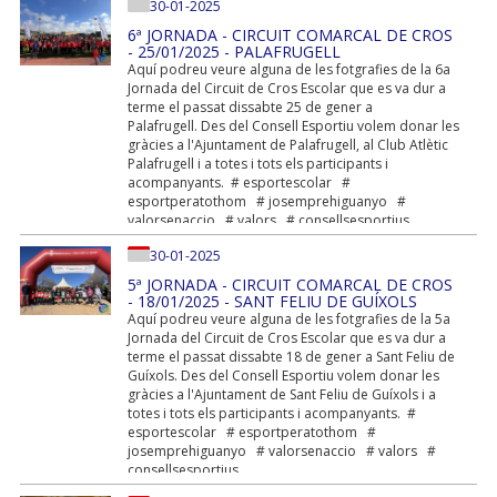
30-01-2025
necessàries a mestres i professorat. A...
6ª JORNADA - CIRCUIT COMARCAL DE CROS
- 25/01/2025 - PALAFRUGELL
Aquí podreu veure alguna de les fotgrafies de la 6a
Jornada del Circuit de Cros Escolar que es va dur a
terme el passat dissabte 25 de gener a
Palafrugell. Des del Consell Esportiu volem donar les
gràcies a l'Ajuntament de Palafrugell, al Club Atlètic
Palafrugell i a totes i tots els participants i
acompanyants. # esportescolar #
esportperatothom # josemprehiguanyo #
valorsenaccio # valors # consellsesportius
30-01-2025
5ª JORNADA - CIRCUIT COMARCAL DE CROS
- 18/01/2025 - SANT FELIU DE GUÍXOLS
Aquí podreu veure alguna de les fotgrafies de la 5a
Jornada del Circuit de Cros Escolar que es va dur a
terme el passat dissabte 18 de gener a Sant Feliu de
Guíxols. Des del Consell Esportiu volem donar les
gràcies a l'Ajuntament de Sant Feliu de Guíxols i a
totes i tots els participants i acompanyants. #
esportescolar # esportperatothom #
josemprehiguanyo # valorsenaccio # valors #
consellsesportius