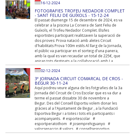
16-12-2024
FOTOGRAFIES TROFEU NEDADOR COMPLET
- SANT FELIU DE GUÍXOLS - 15-12-24
El passat diumenge 15 de desembre de 2024, es va
celebrar a la piscina La Corxera de Sant Feliu de
Guíxols, el Trofeu Nedador Complet. Els/les
esportistes participant realitzaven la superació de
dos proves: Prova natació amb aletes Circuit
d'habilitats Prova 100m estils Al llarg de la Jornada,
el públic va participar en el sorteig d'una panera,
amb la qual es van recaudar un total de 225€, que
aniran tots destinats a la col·laboració amb La
Marató de TV3. Moltes gràcies a Tothom! #
02-12-2024
esportescolar...
3ª JORNADA CIRCUIT COMARCAL DE CROS -
BEGUR 30-11-24
Aquí podreu veure alguna de les fotgrafies de la 3a
Jornada del Circuit de Cros Escolar que es va dur a
terme el passat dissabte 30 de novembre a
Begur. Des del Consell Esportiu volem donar les
gràcies al a l'Ajuntament de Begur , a la Fundació
Esportiva Begur i a totes i tots els participants i
acompanyants. # esportescolar #
esportperatothom # josemprehiguanyo #
valorsenaccio # valors # consellsesportius