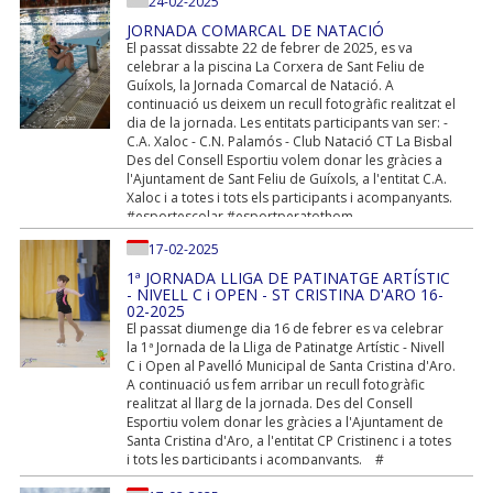
esportperatothom # josemprehiguanyo ...
24-02-2025
JORNADA COMARCAL DE NATACIÓ
El passat dissabte 22 de febrer de 2025, es va
celebrar a la piscina La Corxera de Sant Feliu de
Guíxols, la Jornada Comarcal de Natació. A
continuació us deixem un recull fotogràfic realitzat el
dia de la jornada. Les entitats participants van ser: -
C.A. Xaloc - C.N. Palamós - Club Natació CT La Bisbal
Des del Consell Esportiu volem donar les gràcies a
l'Ajuntament de Sant Feliu de Guíxols, a l'entitat C.A.
Xaloc i a totes i tots els participants i acompanyants.
#esportescolar #esportperatothom
#josemprehiguanyo...
17-02-2025
1ª JORNADA LLIGA DE PATINATGE ARTÍSTIC
- NIVELL C i OPEN - ST CRISTINA D'ARO 16-
02-2025
El passat diumenge dia 16 de febrer es va celebrar
la 1ª Jornada de la Lliga de Patinatge Artístic - Nivell
C i Open al Pavelló Municipal de Santa Cristina d'Aro.
A continuació us fem arribar un recull fotogràfic
realitzat al llarg de la jornada. Des del Consell
Esportiu volem donar les gràcies a l'Ajuntament de
Santa Cristina d'Aro, a l'entitat CP Cristinenc i a totes
i tots les participants i acompanyants. #
esportescolar # esportperatothom #