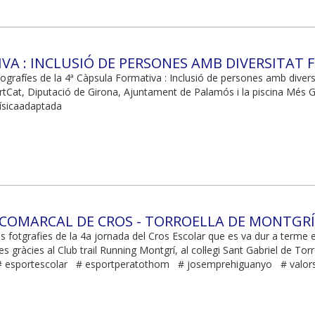
VA : INCLUSIÓ DE PERSONES AMB DIVERSITAT 
ografíes de la 4ª Càpsula Formativa : Inclusió de persones amb diversi
portCat, Diputació de Girona, Ajuntament de Palamós i la piscina Més G
tfísicaadaptada
 COMARCAL DE CROS - TORROELLA DE MONTGRÍ -
s fotgrafies de la 4a jornada del Cros Escolar que es va dur a terme 
s gràcies al Club trail Running Montgrí, al col·legi Sant Gabriel de Tor
 # esportescolar # esportperatothom # josemprehiguanyo # valorse