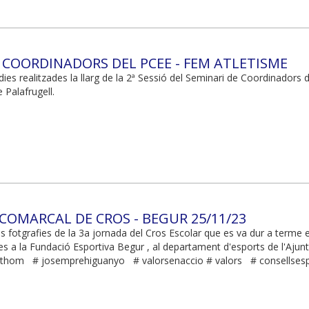
RI COORDINADORS DEL PCEE - FEM ATLETISME
ies realitzades la llarg de la 2ª Sessió del Seminari de Coordinadors
 Palafrugell.
 COMARCAL DE CROS - BEGUR 25/11/23
s fotgrafies de la 3a jornada del Cros Escolar que es va dur a terme
es a la Fundació Esportiva Begur , al departament d'esports de l'Ajun
othom # josemprehiguanyo # valorsenaccio # valors # consellsesp