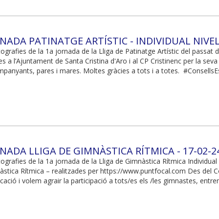
NADA PATINATGE ARTÍSTIC - INDIVIDUAL NIVELL
ografies de la 1a jornada de la Lliga de Patinatge Artístic del passat 
 a l’Ajuntament de Santa Cristina d'Aro i al CP Cristinenc per la seva g
panyants, pares i mares. Moltes gràcies a tots i a totes. #Consell
NADA LLIGA DE GIMNÀSTICA RÍTMICA - 17-02-2
ografies de la 1a jornada de la Lliga de Gimnàstica Rítmica Individual 
nàstica Rítmica – realitzades per https://www.puntfocal.com Des del Co
cació i volem agrair la participació a tots/es els /les gimnastes, ent