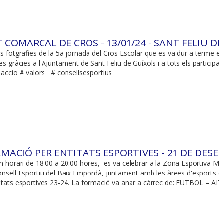
T COMARCAL DE CROS - 13/01/24 - SANT FELIU 
s fotgrafies de la 5a jornada del Cros Escolar que es va dur a terme e
es gràcies a l'Ajuntament de Sant Feliu de Guíxols i a tots els par
ccio # valors # consellsesportius
MACIÓ PER ENTITATS ESPORTIVES - 21 DE DES
n horari de 18:00 a 20:00 hores, es va celebrar a la Zona Esportiva M
Consell Esportiu del Baix Empordà, juntament amb les àrees d'esports
tats esportives 23-24. La formació va anar a càrrec de: FUTBOL – AI