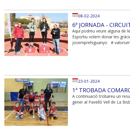
08-02-2024
6ª JORNADA - CIRCUI
Aquí podreu veure alguna de le
Esportiu volem donar les gràci
josemprehiguanyo # valorsena
23-01-2024
1ª TROBADA COMARCA
A continuació trobareu un resu
gener al Pavelló Vell de La Bi