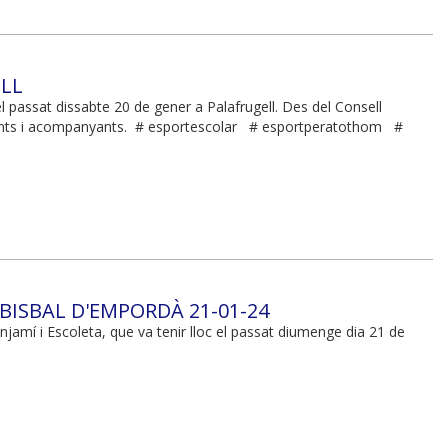
ELL
l passat dissabte 20 de gener a Palafrugell. Des del Consell
ticipants i acompanyants. # esportescolar # esportperatothom #
BISBAL D'EMPORDÀ 21-01-24
amí i Escoleta, que va tenir lloc el passat diumenge dia 21 de