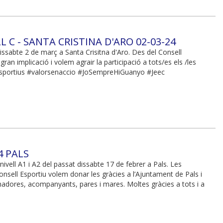
 C - SANTA CRISTINA D'ARO 02-03-24
dissabte 2 de març a Santa Crisitna d'Aro. Des del Consell
ran implicació i volem agrair la participació a tots/es els /les
sEsportius #valorsenaccio #JoSempreHiGuanyo #Jeec
4 PALS
nivell A1 i A2 del passat dissabte 17 de febrer a Pals. Les
nsell Esportiu volem donar les gràcies a l’Ajuntament de Pals i
renadores, acompanyants, pares i mares. Moltes gràcies a tots i a