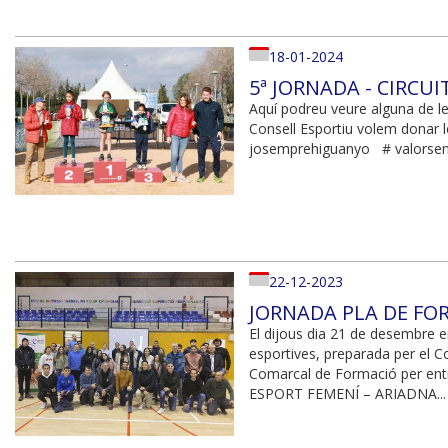
18-01-2024
5ª JORNADA - CIRCUI
Aquí podreu veure alguna de le
Consell Esportiu volem donar l
josemprehiguanyo # valorsena
22-12-2023
JORNADA PLA DE FOR
El dijous dia 21 de desembre e
esportives, preparada per el 
Comarcal de Formació per enti
ESPORT FEMENÍ – ARIADNA...