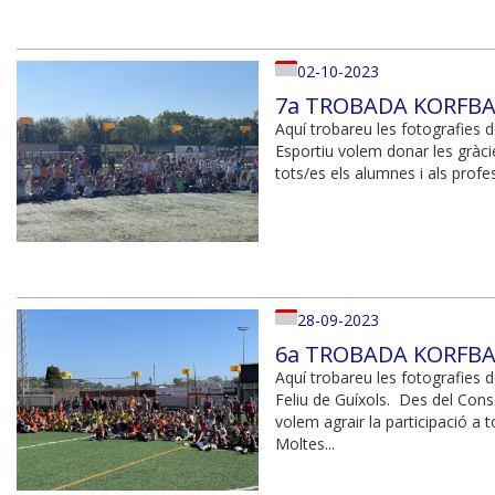
02-10-2023
7a TROBADA KORFBAL
Aquí trobareu les fotografies 
Esportiu volem donar les gràcies
tots/es els alumnes i als profes
28-09-2023
6a TROBADA KORFBAL
Aquí trobareu les fotografies 
Feliu de Guíxols. Des del Conse
volem agrair la participació a t
Moltes...