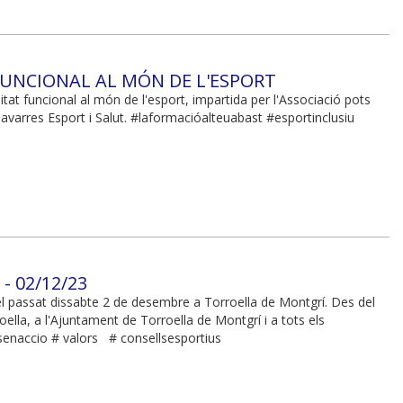
FUNCIONAL AL MÓN DE L'ESPORT
tat funcional al món de l'esport, impartida per l'Associació pots
avarres Esport i Salut. #laformacióalteuabast #esportinclusiu
 02/12/23
el passat dissabte 2 de desembre a Torroella de Montgrí. Des del
roella, a l'Ajuntament de Torroella de Montgrí i a tots els
naccio # valors # consellsesportius