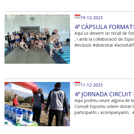
19-12-2023
4ª CÀPSULA FORMATI
Aquí us deixem un recull de fot
, i amb la col·laboració de Es
#inclusió #diversitat #activita
11-12-2023
4ª JORNADA CIRCUIT
Aquí podreu veure alguna de le
Consell Esportiu volem donar le
participants i acompanyants.