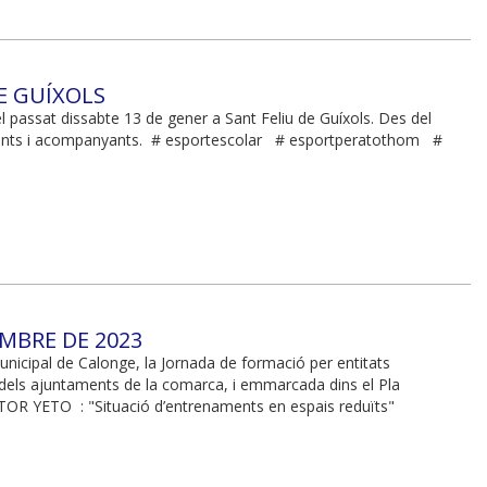
DE GUÍXOLS
l passat dissabte 13 de gener a Sant Feliu de Guíxols. Des del
ticipants i acompanyants. # esportescolar # esportperatothom #
EMBRE DE 2023
unicipal de Calonge, la Jornada de formació per entitats
 dels ajuntaments de la comarca, i emmarcada dins el Pla
TOR YETO : "Situació d’entrenaments en espais reduïts"