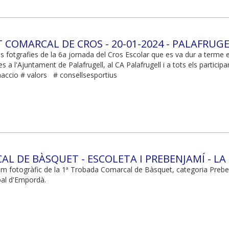
T COMARCAL DE CROS - 20-01-2024 - PALAFRUG
s fotgrafies de la 6a jornada del Cros Escolar que es va dur a terme e
es a l'Ajuntament de Palafrugell, al CA Palafrugell i a tots els par
ccio # valors # consellsesportius
L DE BÀSQUET - ESCOLETA I PREBENJAMÍ - LA 
m fotogràfic de la 1ª Trobada Comarcal de Bàsquet, categoria Prebenj
sbal d'Empordà.