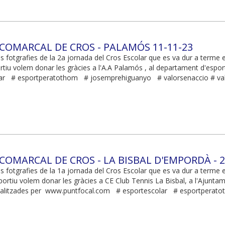
 COMARCAL DE CROS - PALAMÓS 11-11-23
es fotgrafies de la 2a jornada del Cros Escolar que es va dur a term
rtiu volem donar les gràcies a l'A.A Palamós , al departament d'esport
ar # esportperatothom # josemprehiguanyo # valorsenaccio # val
 COMARCAL DE CROS - LA BISBAL D'EMPORDÀ - 2
s fotgrafies de la 1a jornada del Cros Escolar que es va dur a terme 
rtiu volem donar les gràcies a CE Club Tennis La Bisbal, a l'Ajuntamen
ealitzades per www.puntfocal.com # esportescolar # esportperat