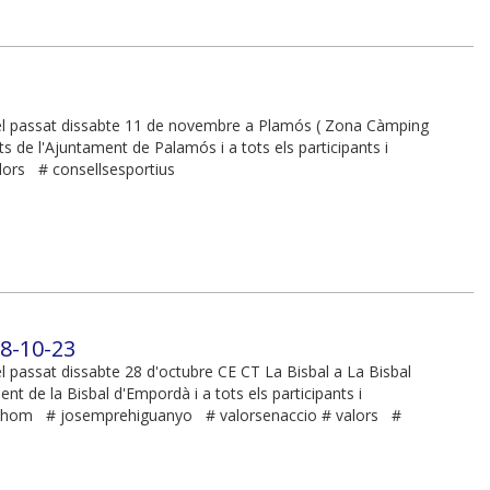
e el passat dissabte 11 de novembre a Plamós ( Zona Càmping
s de l'Ajuntament de Palamós i a tots els participants i
ors # consellsesportius
8-10-23
el passat dissabte 28 d'octubre CE CT La Bisbal a La Bisbal
t de la Bisbal d'Empordà i a tots els participants i
othom # josemprehiguanyo # valorsenaccio # valors #